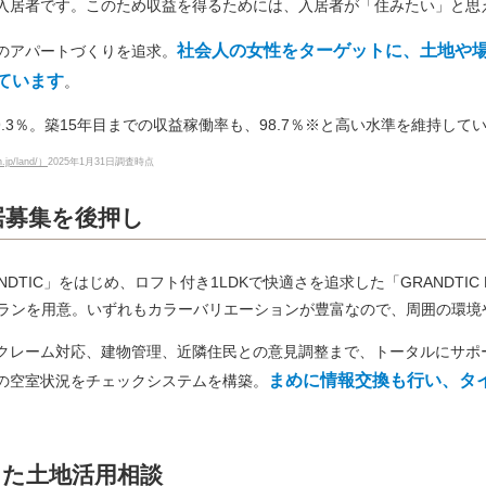
入居者です。このため収益を得るためには、入居者が「住みたい」と思
社会人の女性をターゲットに、土地や
のアパートづくりを追求。
ています
。
9.3％。築15年目までの収益稼働率も、98.7％※と高い水準を維持して
n.jp/land/）
2025年1月31日調査時点
居募集を後押し
DTIC」をはじめ、ロフト付き1LDKで快適さを追求した「GRANDTIC
なプランを用意。いずれもカラーバリエーションが豊富なので、周囲の環
クレーム対応、建物管理、近隣住民との意見調整まで、トータルにサポ
まめに情報交換も行い、タ
の空室状況をチェックシステムを構築。
した土地活用相談