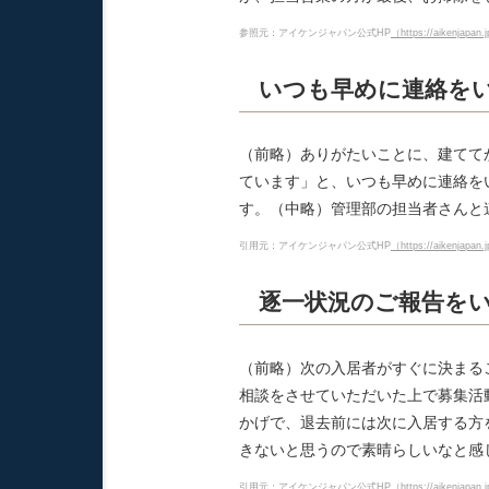
参照元：アイケンジャパン公式HP
（https://aikenjapan.
いつも早めに連絡を
（前略）ありがたいことに、建てて
ています」と、いつも早めに連絡を
す。（中略）管理部の担当者さんと
引用元：アイケンジャパン公式HP
（https://aikenjapan.
逐一状況のご報告を
（前略）次の入居者がすぐに決まる
相談をさせていただいた上で募集活
かげで、退去前には次に入居する方
きないと思うので素晴らしいなと感
引用元：アイケンジャパン公式HP
（https://aikenjapan.