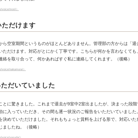
jp/voice/mori/）
いただけます
から空室期間というものがほとんどありません。管理部の方からは「退
いただけます。対応がとにかく丁寧です。こちらが何かを言わなくても
連絡を取り合って、何かあればすぐ私に連絡してくれます。（後略）
jp/voice/nakamura/）
いただいていました
ことに驚きました。これまで退去が9室中2室出ましたが、決まった段
動に入っていただき、その間も逐一状況のご報告をいただいていました
を決めていただけました。それもちょっと賃料を上げる形で、対応いた
じましたね。（後略）
jp/voice/yasuda/）