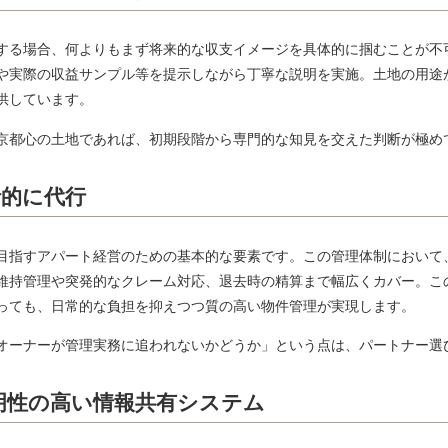
する場合、何よりもまず将来的な収支イメージを具体的に掴むことが不
や実際の収益サンプル等を提示しながら丁寧な説明を実施。土地の用途
供しています。
京都心の土地であれば、初期段階から専門的な知見を交えた判断が極め
括的に代行
目指すアパート経営のための基本的な要素です。この管理体制において
維持管理や突発的なクレーム対応、退去時の精算まで幅広くカバー。こ
っても、日常的な負担を抑えつつ質の高い物件管理が実現します。
オーナーが管理実務に追われないかどうか」という点は、パートナー選
明性の高い情報共有システム