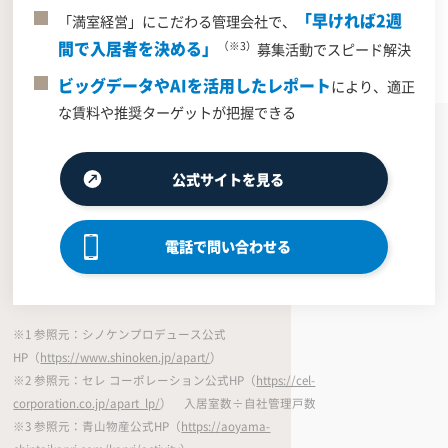
「早ければ2週
「満室経営」にこだわる管理会社で、
間で入居者を決める」
（※3）
募集活動でスピード解決
ビッグデータやAIを活用したレポート
により、適正
な賃料や推奨ターゲットが把握できる
公式サイトを見る
電話で問い合わせる
※1 参照元：シノケンプロデュース公式
HP（
https://www.shinoken.jp/apart/
）
※2 参照元：セレ コーポレーション公式HP（
https://cel-
corporation.co.jp/apart_lp/
） 入居室数÷自社管理戸数
※3 参照元：青山物産公式HP（
https://aoyama-