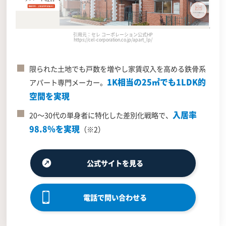
引用元：セレ コーポレーション公式HP
https://cel-corporation.co.jp/apart_lp/
限られた土地でも戸数を増やし家賃収入を高める鉄骨系
1K相当の25㎡でも1LDK的
アパート専門メーカー。
空間を実現
入居率
20～30代の単身者に特化した差別化戦略で、
98.8％を実現
（※2）
公式サイトを見る
電話で問い合わせる