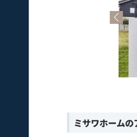
用元：ミサワホーム公式HP
co.jp/totikatuyo/casestudy/014/index.html
ミサワホームの