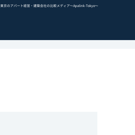
東京のアパート経営・建築会社の比較メディア～Apalink-Tokyo～