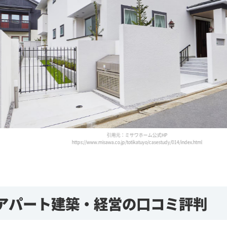
引用元：ミサワホーム公式HP
https://www.misawa.co.jp/totikatuyo/casestudy/008/index.html
アパート建築・経営の口コミ評判