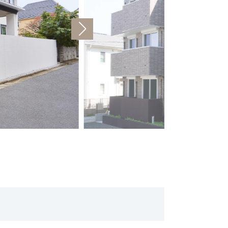
引
https://www.misawa