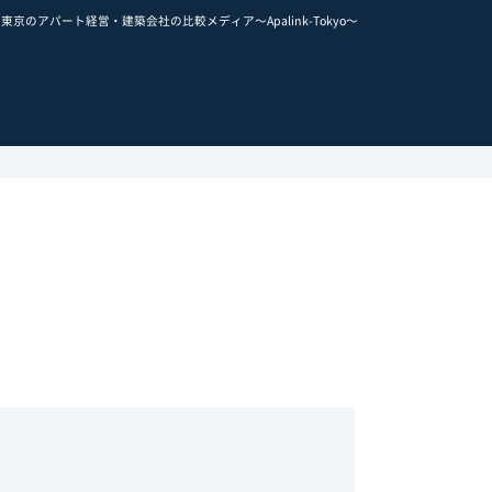
東京のアパート経営・建築会社の比較メディア～Apalink-Tokyo～