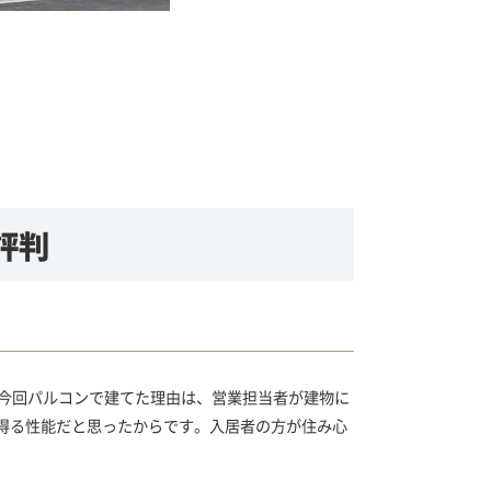
引用
https://pal
評判
今回パルコンで建てた理由は、営業担当者が建物に
得る性能だと思ったからです。入居者の方が住み心