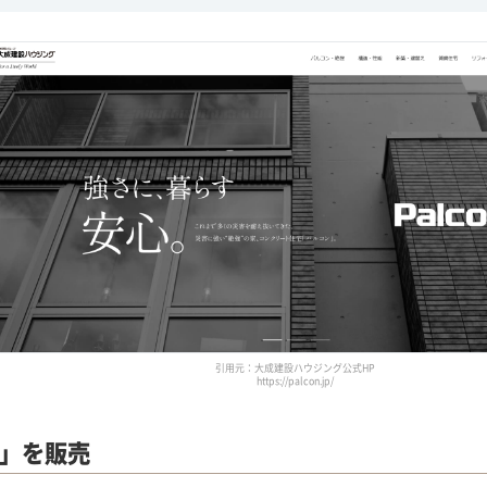
引用元：大成建設ハウジング公式HP
https://palcon.jp/
」を販売