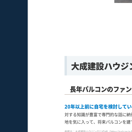
：大成建設ハウジング公式HP
on.jp/biz/report/201709272185.html
大成建設ハウジ
長年パルコンのファン
20年以上前に自宅を検討して
対する知識が豊富で専門的な話に納
地を気に入って、将来パルコンを建
参照元：大成建設ハウジング公式HP
（https://palcon.jp