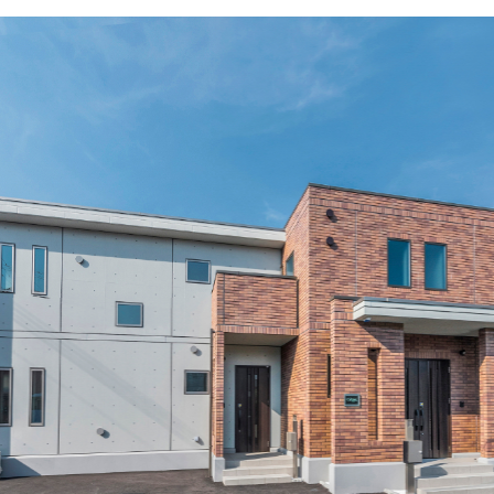
引用元：大成建設ハウジング公式HP
https://palcon.jp/biz/report/201606301263.html