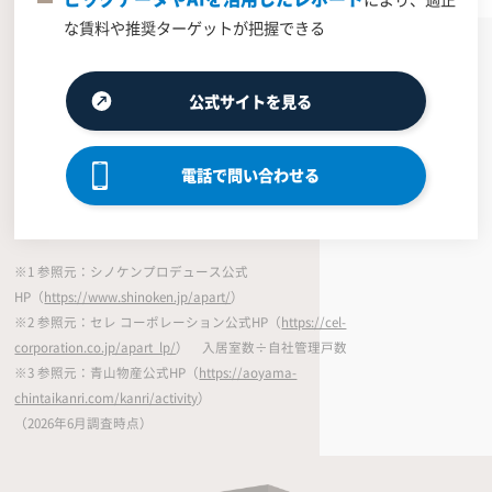
な賃料や推奨ターゲットが把握できる
公式サイトを見る
電話で問い合わせる
※1 参照元：シノケンプロデュース公式
HP（
https://www.shinoken.jp/apart/
）
※2 参照元：セレ コーポレーション公式HP（
https://cel-
corporation.co.jp/apart_lp/
） 入居室数÷自社管理戸数
※3 参照元：青山物産公式HP（
https://aoyama-
chintaikanri.com/kanri/activity
）
（2026年6月調査時点）