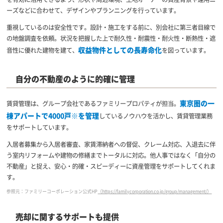
ーズなどに合わせて、デザインやプランニングを行っています。
重視しているのは安全性です。設計・施工をする前に、別会社に第三者目線で
の地盤調査を依頼。状況を把握した上で耐久性・耐震性・耐火性・断熱性・遮
収益物件としての長寿命化
音性に優れた建物を建て、
を図っています。
自分の不動産のように的確に管理
東京圏の一
賃貸管理は、グループ会社であるファミリープロパティが担当。
棟アパートで4000戸※を管理
しているノウハウを活かし、賃貸管理業務
をサポートしています。
入居者募集から入居者審査、家賃滞納者への督促、クレーム対応、入退去に伴
う室内リフォームや建物の修繕までトータルに対応。他人事ではなく「自分の
不動産」と捉え、安心・的確・スピーディーに資産管理をサポートしてくれま
す。
参照元：ファミリーコーポレーション公式HP
（https://familycorporation.co.jp/group/management/）
売却に関するサポートも提供